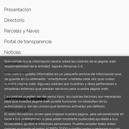
Presentación
Directorio
Parcelas y Naves
Portal de transparencia
Noticias
Bienvenida/o a la información básica sobre las cookies de la página web
Contacto
responsabilidad de la entidad: Sapres Almansa S.A..
Multimedias
Una cookie o galleta informática es un pequeño archivo de información que
se guarda en tu ordenador, “smartphone” o tableta cada vez que visitas
Mapa web
nuestra página web. Algunas cookies son nuestras y otras pertenecen a
empresas externas que prestan servicios para nuestra página web.
Las cookies pueden ser de varios tipos: las cookies técnicas son necesarias
Términos Legales
para que nuestra página web pueda funcionar, no necesitan de tu
autorización y son las únicas que tenemos activadas por defecto.
Aviso Legal
El resto de cookies sirven para mejorar nuestra página, para personalizarla en
base a tus preferencias, o para poder mostrarte publicidad ajustada a tus
Política Privacidad
búsquedas, gustos e intereses personales. Puedes aceptar todas estas
cookies pulsando el botón ACEPTA TODO o configurarlas o rechazar su uso